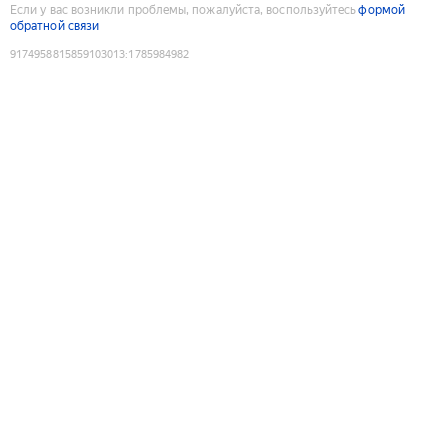
Если у вас возникли проблемы, пожалуйста, воспользуйтесь
формой
обратной связи
9174958815859103013
:
1785984982