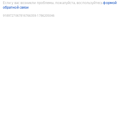
Если у вас возникли проблемы, пожалуйста, воспользуйтесь
формой
обратной связи
9189727067816766359
:
1786205046