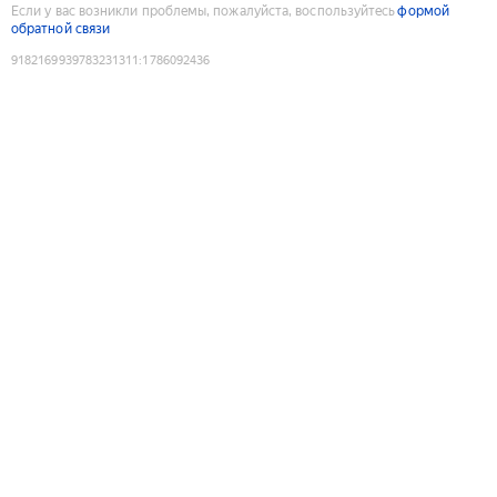
Если у вас возникли проблемы, пожалуйста, воспользуйтесь
формой
обратной связи
9182169939783231311
:
1786092436