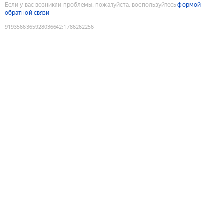
Если у вас возникли проблемы, пожалуйста, воспользуйтесь
формой
обратной связи
9193566365928036642
:
1786262256