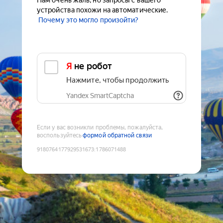
Нам очень жаль, но запросы с вашего
устройства похожи на автоматические.
Почему это могло произойти?
Я не робот
Нажмите, чтобы продолжить
Yandex SmartCaptcha
Если у вас возникли проблемы, пожалуйста,
воспользуйтесь
формой обратной связи
9180764177929531673
:
1786071488