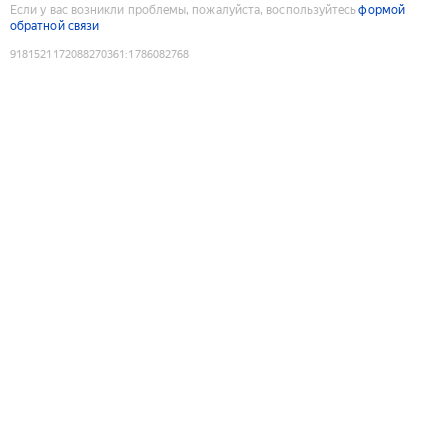
Если у вас возникли проблемы, пожалуйста, воспользуйтесь
формой
обратной связи
9181521172088270361
:
1786082768