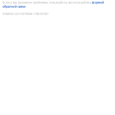
Если у вас возникли проблемы, пожалуйста, воспользуйтесь
формой
обратной связи
9188554122115079938
:
1786187567