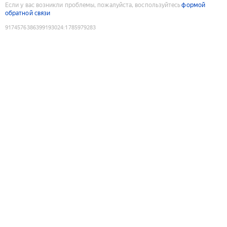
Если у вас возникли проблемы, пожалуйста, воспользуйтесь
формой
обратной связи
9174576386399193024
:
1785979283