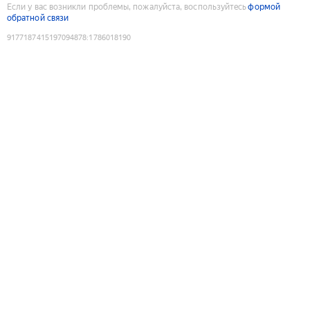
Если у вас возникли проблемы, пожалуйста, воспользуйтесь
формой
обратной связи
9177187415197094878
:
1786018190