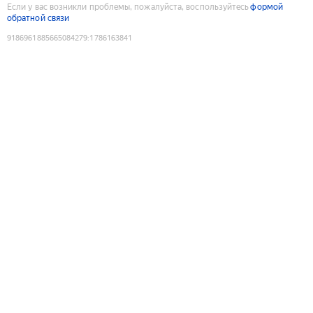
Если у вас возникли проблемы, пожалуйста, воспользуйтесь
формой
обратной связи
9186961885665084279
:
1786163841