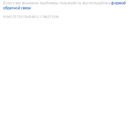
Если у вас возникли проблемы, пожалуйста, воспользуйтесь
формой
обратной связи
9194175723135454612
:
1786271336