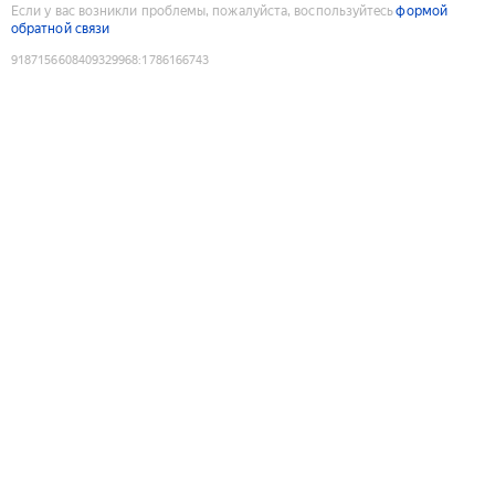
Если у вас возникли проблемы, пожалуйста, воспользуйтесь
формой
обратной связи
9187156608409329968
:
1786166743