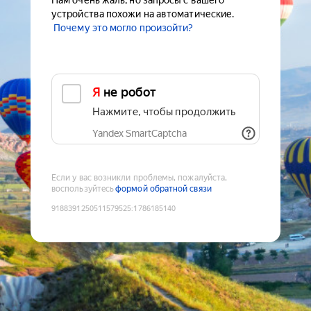
Нам очень жаль, но запросы с вашего
устройства похожи на автоматические.
Почему это могло произойти?
Я не робот
Нажмите, чтобы продолжить
Yandex SmartCaptcha
Если у вас возникли проблемы, пожалуйста,
воспользуйтесь
формой обратной связи
9188391250511579525
:
1786185140