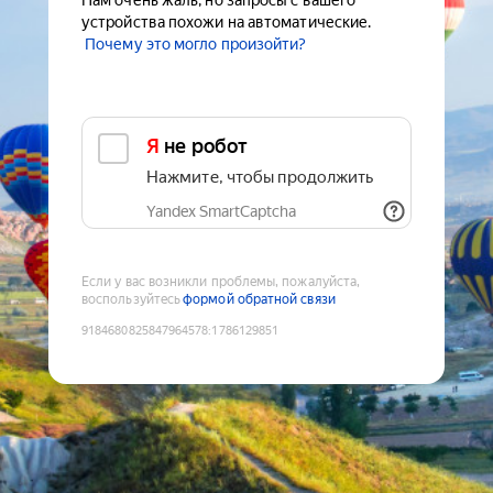
Нам очень жаль, но запросы с вашего
устройства похожи на автоматические.
Почему это могло произойти?
Я не робот
Нажмите, чтобы продолжить
Yandex SmartCaptcha
Если у вас возникли проблемы, пожалуйста,
воспользуйтесь
формой обратной связи
9184680825847964578
:
1786129851