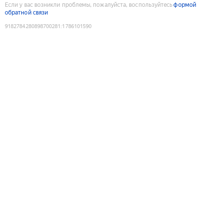
Если у вас возникли проблемы, пожалуйста, воспользуйтесь
формой
обратной связи
9182784280898700281
:
1786101590