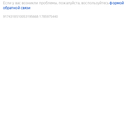
Если у вас возникли проблемы, пожалуйста, воспользуйтесь
формой
обратной связи
9174318510053195668
:
1785975440