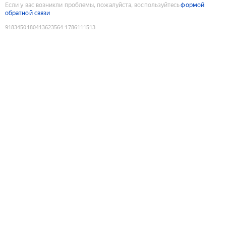
Если у вас возникли проблемы, пожалуйста, воспользуйтесь
формой
обратной связи
9183450180413623564
:
1786111513