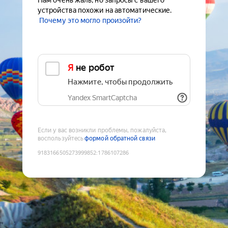
Нам очень жаль, но запросы с вашего
устройства похожи на автоматические.
Почему это могло произойти?
Я не робот
Нажмите, чтобы продолжить
Yandex SmartCaptcha
Если у вас возникли проблемы, пожалуйста,
воспользуйтесь
формой обратной связи
9183166505273999852
:
1786107286