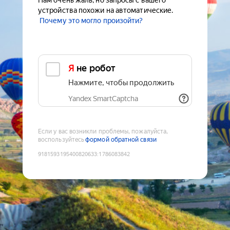
Нам очень жаль, но запросы с вашего
устройства похожи на автоматические.
Почему это могло произойти?
Я не робот
Нажмите, чтобы продолжить
Yandex SmartCaptcha
Если у вас возникли проблемы, пожалуйста,
воспользуйтесь
формой обратной связи
9181593195400820633
:
1786083842