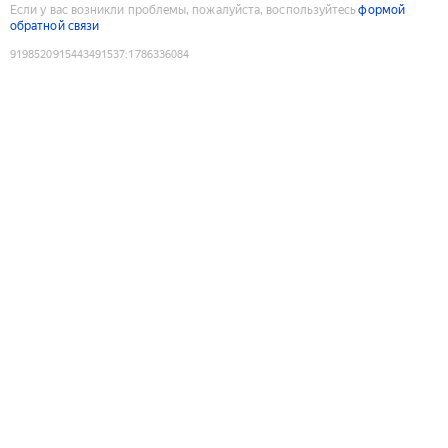
Если у вас возникли проблемы, пожалуйста, воспользуйтесь
формой
обратной связи
9198520915443491537
:
1786336084