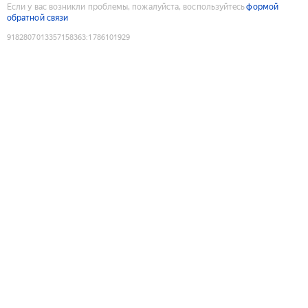
Если у вас возникли проблемы, пожалуйста, воспользуйтесь
формой
обратной связи
9182807013357158363
:
1786101929