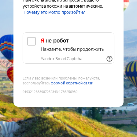
Нам очень жаль, но запросы с вашего
устройства похожи на автоматические.
Почему это могло произойти?
Я не робот
Нажмите, чтобы продолжить
Yandex SmartCaptcha
Если у вас возникли проблемы, пожалуйста,
воспользуйтесь
формой обратной связи
9193212333987252343
:
1786256980