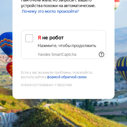
Нам очень жаль, но запросы с вашего
устройства похожи на автоматические.
Почему это могло произойти?
Я не робот
Нажмите, чтобы продолжить
Yandex SmartCaptcha
Если у вас возникли проблемы, пожалуйста,
воспользуйтесь
формой обратной связи
9193241021750846341
:
1786257408