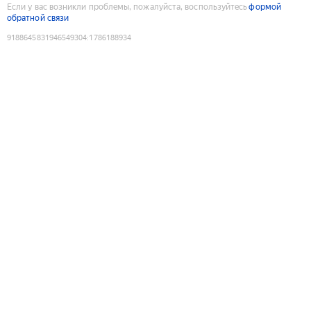
Если у вас возникли проблемы, пожалуйста, воспользуйтесь
формой
обратной связи
9188645831946549304
:
1786188934