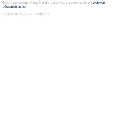
Если у вас возникли проблемы, пожалуйста, воспользуйтесь
формой
обратной связи
9184898987705781056
:
1786133102