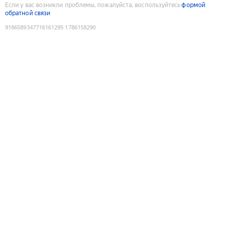
Если у вас возникли проблемы, пожалуйста, воспользуйтесь
формой
обратной связи
9186589347716161295
:
1786158290