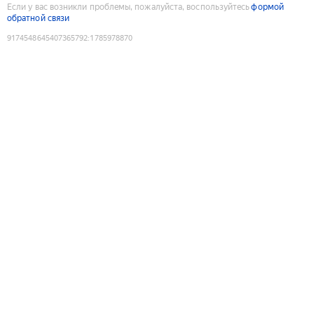
Если у вас возникли проблемы, пожалуйста, воспользуйтесь
формой
обратной связи
9174548645407365792
:
1785978870