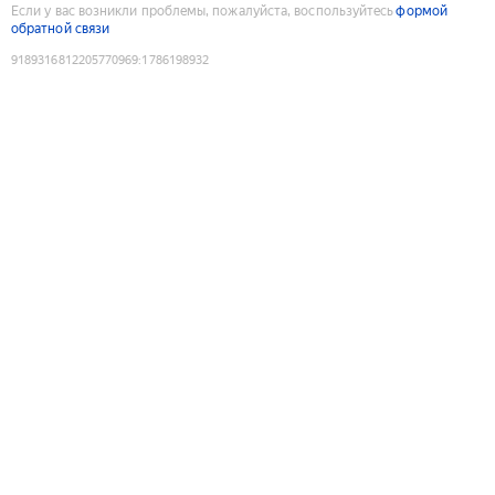
Если у вас возникли проблемы, пожалуйста, воспользуйтесь
формой
обратной связи
9189316812205770969
:
1786198932