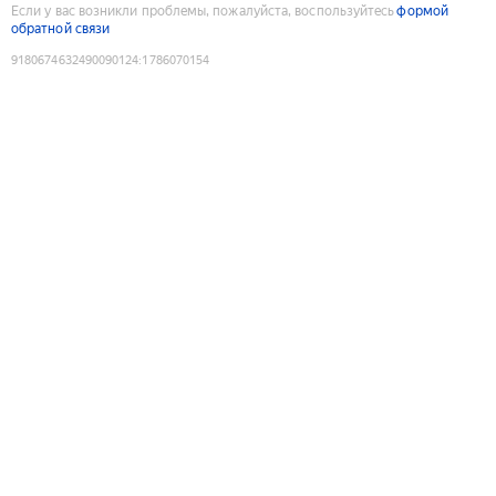
Если у вас возникли проблемы, пожалуйста, воспользуйтесь
формой
обратной связи
9180674632490090124
:
1786070154