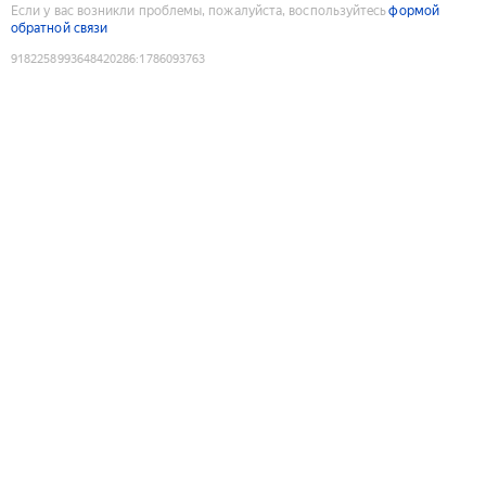
Если у вас возникли проблемы, пожалуйста, воспользуйтесь
формой
обратной связи
9182258993648420286
:
1786093763