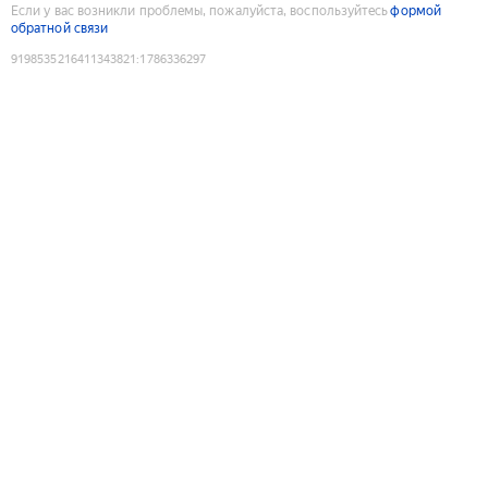
Если у вас возникли проблемы, пожалуйста, воспользуйтесь
формой
обратной связи
9198535216411343821
:
1786336297