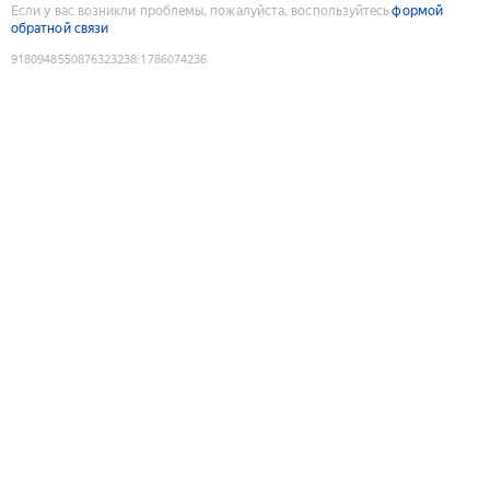
Если у вас возникли проблемы, пожалуйста, воспользуйтесь
формой
обратной связи
9180948550876323238
:
1786074236