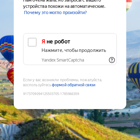
Нам очень жаль, но запросы с вашего
устройства похожи на автоматические.
Почему это могло произойти?
Я не робот
Нажмите, чтобы продолжить
Yandex SmartCaptcha
Если у вас возникли проблемы, пожалуйста,
воспользуйтесь
формой обратной связи
9173709094125503705
:
1785966359