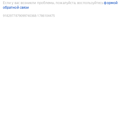
Если у вас возникли проблемы, пожалуйста, воспользуйтесь
формой
обратной связи
9182977879099740368
:
1786104475