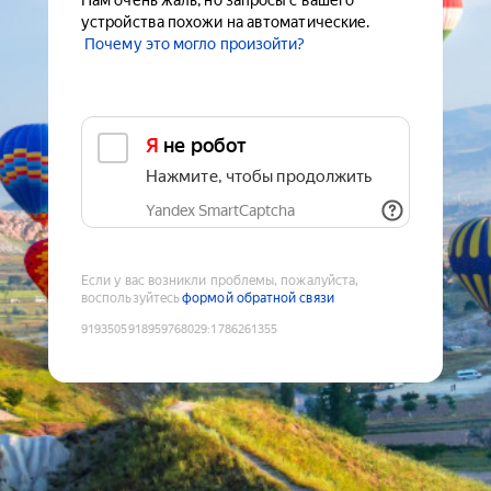
Нам очень жаль, но запросы с вашего
устройства похожи на автоматические.
Почему это могло произойти?
Я не робот
Нажмите, чтобы продолжить
Yandex SmartCaptcha
Если у вас возникли проблемы, пожалуйста,
воспользуйтесь
формой обратной связи
9193505918959768029
:
1786261355