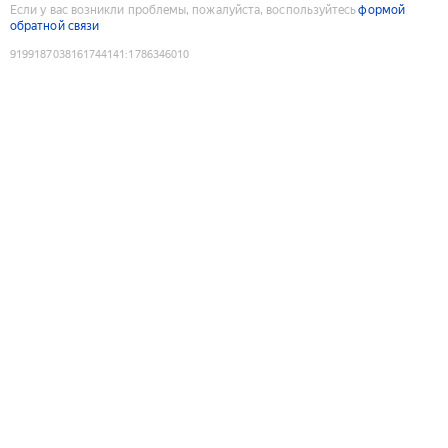
Если у вас возникли проблемы, пожалуйста, воспользуйтесь
формой
обратной связи
9199187038161744141
:
1786346010