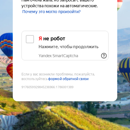
Нам очень жаль, но запросы с вашего
устройства похожи на автоматические.
Почему это могло произойти?
Я не робот
Нажмите, чтобы продолжить
Yandex SmartCaptcha
Если у вас возникли проблемы, пожалуйста,
воспользуйтесь
формой обратной связи
9176059929845236966
:
1786001389