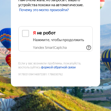
Нам очень жаль, но запросы с вашего
устройства похожи на автоматические.
Почему это могло произойти?
Я не робот
Нажмите, чтобы продолжить
Yandex SmartCaptcha
Если у вас возникли проблемы, пожалуйста,
воспользуйтесь
формой обратной связи
9178031094146973381
:
1786030762