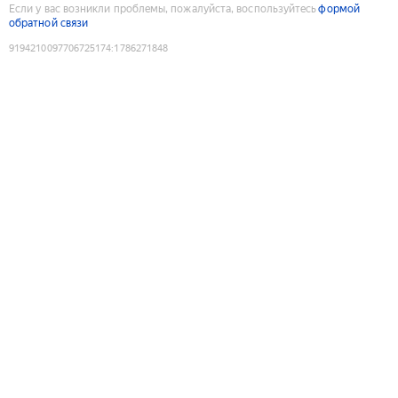
Если у вас возникли проблемы, пожалуйста, воспользуйтесь
формой
обратной связи
9194210097706725174
:
1786271848