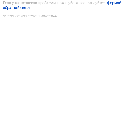
Если у вас возникли проблемы, пожалуйста, воспользуйтесь
формой
обратной связи
9189995365699592926
:
1786209044