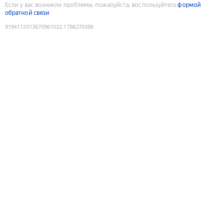
Если у вас возникли проблемы, пожалуйста, воспользуйтесь
формой
обратной связи
9194112013670961032
:
1786270386