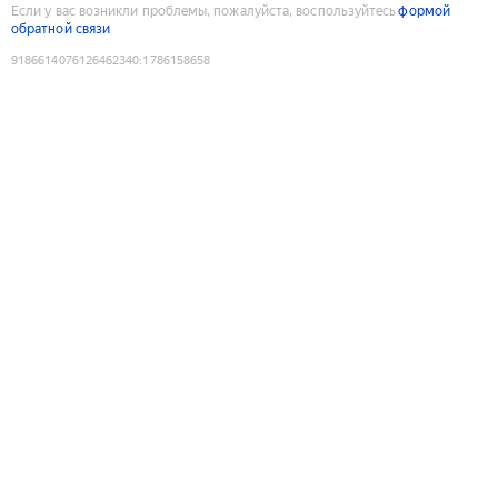
Если у вас возникли проблемы, пожалуйста, воспользуйтесь
формой
обратной связи
9186614076126462340
:
1786158658