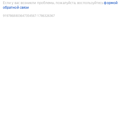
Если у вас возникли проблемы, пожалуйста, воспользуйтесь
формой
обратной связи
9197868803647354567
:
1786326367