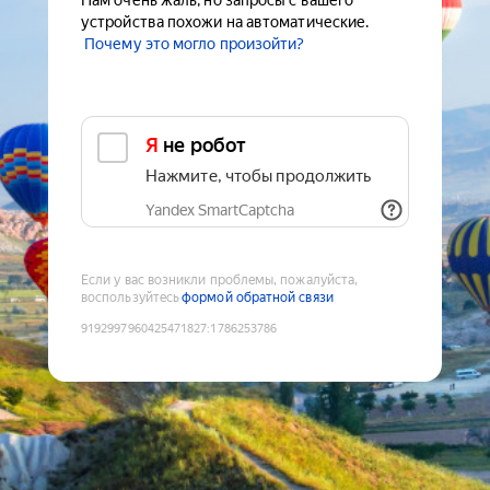
Нам очень жаль, но запросы с вашего
устройства похожи на автоматические.
Почему это могло произойти?
Я не робот
Нажмите, чтобы продолжить
Yandex SmartCaptcha
Если у вас возникли проблемы, пожалуйста,
воспользуйтесь
формой обратной связи
9192997960425471827
:
1786253786