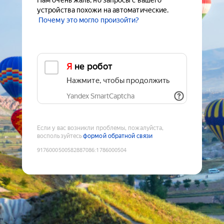
Нам очень жаль, но запросы с вашего
устройства похожи на автоматические.
Почему это могло произойти?
Я не робот
Нажмите, чтобы продолжить
Yandex SmartCaptcha
Если у вас возникли проблемы, пожалуйста,
воспользуйтесь
формой обратной связи
9176000500582887086
:
1786000504