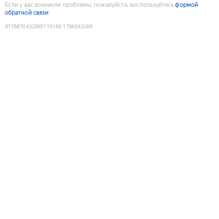
Если у вас возникли проблемы, пожалуйста, воспользуйтесь
формой
обратной связи
9178870432895115148
:
1786043269