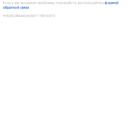
Если у вас возникли проблемы, пожалуйста, воспользуйтесь
формой
обратной связи
9182852866493263807
:
1786102612