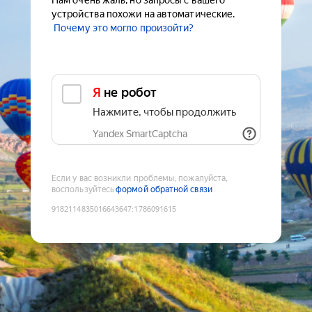
Нам очень жаль, но запросы с вашего
устройства похожи на автоматические.
Почему это могло произойти?
Я не робот
Нажмите, чтобы продолжить
Yandex SmartCaptcha
Если у вас возникли проблемы, пожалуйста,
воспользуйтесь
формой обратной связи
9182114835016643647
:
1786091615