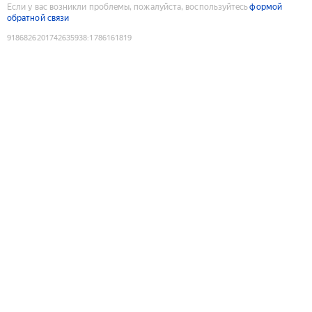
Если у вас возникли проблемы, пожалуйста, воспользуйтесь
формой
обратной связи
9186826201742635938
:
1786161819