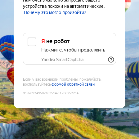
Нам очень жаль, но запросы с вашего
устройства похожи на автоматические.
Почему это могло произойти?
Я не робот
Нажмите, чтобы продолжить
Yandex SmartCaptcha
Если у вас возникли проблемы, пожалуйста,
воспользуйтесь
формой обратной связи
9192892495021635147
:
1786252214